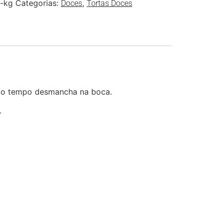
a-kg
Categorias:
,
Doces
Tortas Doces
smo tempo desmancha na boca.
.