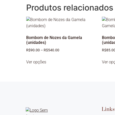
Produtos relacionados
Bombom de Nozes da Gamela
Bombo
(unidades)
(unida
R$
90.00
–
R$
540.00
R$
85.0
Ver opções
Ver op
Link