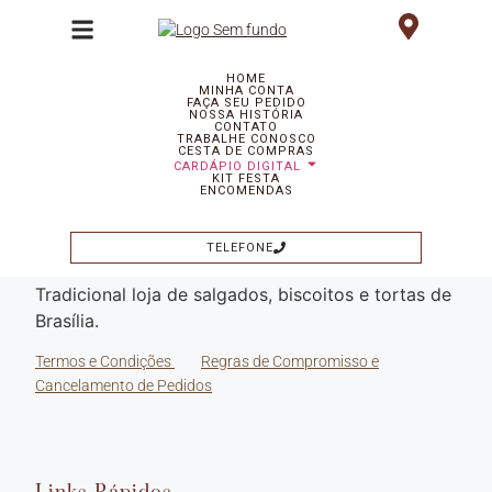
HOME
MINHA CONTA
Salgados de Festa
Folhados
Tortas Doces
FAÇA SEU PEDIDO
NOSSA HISTÓRIA
CONTATO
Tortas Salgadas
Doces
Biscoitos
Todos
TRABALHE CONOSCO
CESTA DE COMPRAS
CARDÁPIO DIGITAL
KIT FESTA
ENCOMENDAS
TELEFONE
Tradicional loja de salgados, biscoitos e tortas de
Brasília.
Termos e Condições
Regras de Compromisso e
Cancelamento de Pedidos